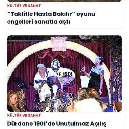
KÜLTÜR VE SANAT
“Taklitle Hasta Bakılır” oyunu
engelleri sanatla aştı
KÜLTÜR VE SANAT
Dürdane 1901’de Unutulmaz Açılış