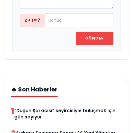
2 + 1 = ?
GÖNDER
🔥 Son Haberler
1
“Düğün Şarkıcısı” seyircisiyle buluşmak için
gün sayıyor
Açıkgöz Savunma Sanayi AŞ Yeni Yönetim