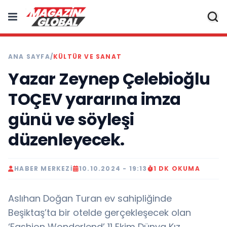
ANA SAYFA
/
KÜLTÜR VE SANAT
Yazar Zeynep Çelebioğlu
TOÇEV yararına imza
günü ve söyleşi
düzenleyecek.
HABER MERKEZI
10.10.2024 - 19:13
1 DK OKUMA
Aslıhan Doğan Turan ev sahipliğinde
Beşiktaş’ta bir otelde gerçekleşecek olan
‘Fashion Wonderlend’ 11 Ekim Dünya Kız