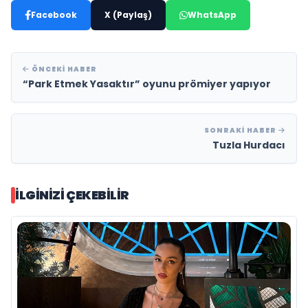
Facebook
X (Paylaş)
WhatsApp
ÖNCEKI HABER
“Park Etmek Yasaktır” oyunu prömiyer yapıyor
SONRAKI HABER
Tuzla Hurdacı
İLGINIZI ÇEKEBILIR