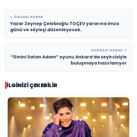
ÖNCEKI HABER
Yazar Zeynep Çelebioğlu TOÇEV yararına imza
günü ve söyleşi düzenleyecek.
SONRAKI HABER
“Dinini Satan Adam” oyunu Ankara’da seyircisiyle
buluşmaya hazırlanıyor
İLGINIZI ÇEKEBILIR