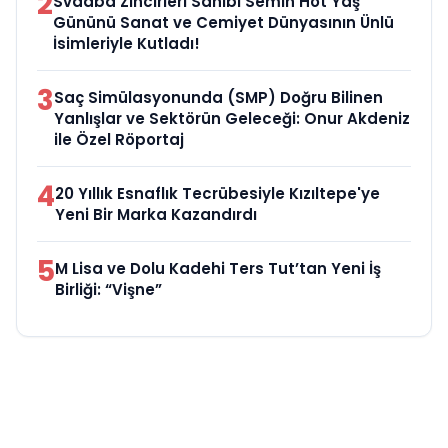
2
Svadba Zincirleri Sahibi Semih Hot Yaş
Gününü Sanat ve Cemiyet Dünyasının Ünlü
İsimleriyle Kutladı!
3
Saç Simülasyonunda (SMP) Doğru Bilinen
Yanlışlar ve Sektörün Geleceği: Onur Akdeniz
ile Özel Röportaj
4
20 Yıllık Esnaflık Tecrübesiyle Kızıltepe'ye
Yeni Bir Marka Kazandırdı
5
M Lisa ve Dolu Kadehi Ters Tut’tan Yeni İş
Birliği: “Vişne”