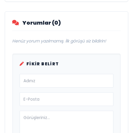
Savunma Sanayinde Küresel Vizyon
Vurgusu
Yorumlar (0)
Henüz yorum yazılmamış. İlk görüşü siz bildirin!
FIKIR BELIRT