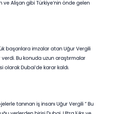
n ve Alişan gibi Türkiye’nin önde gelen
ük başarılara imzalar atan Uğur Vergili
r verdi. Bu konuda uzun araştırmalar
esi olarak Dubai’de karar kaldı.
lerle tanınan iş insanı Uğur Vergili “ Bu
u yerlerden birisi Dubai. Ultra lüks ve