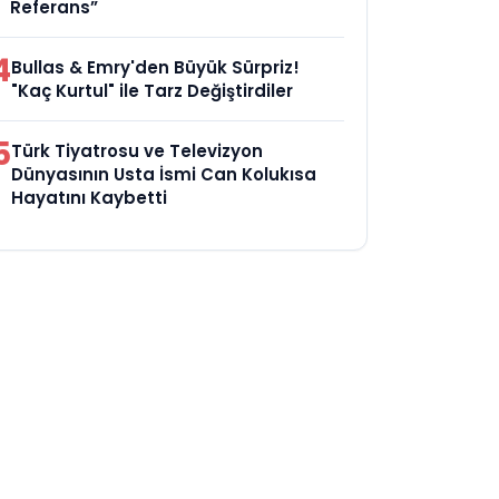
Referans”
4
Bullas & Emry'den Büyük Sürpriz!
"Kaç Kurtul" ile Tarz Değiştirdiler
5
Türk Tiyatrosu ve Televizyon
Dünyasının Usta İsmi Can Kolukısa
Hayatını Kaybetti