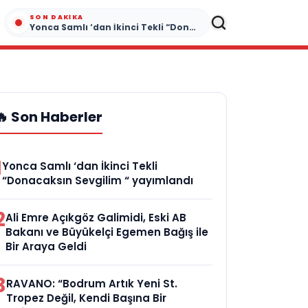
SON DAKIKA
Yonca Samlı ‘dan İkinci Tekli “Donacaksın Sevgilim “ yayımlandı
🔥 Son Haberler
1
Yonca Samlı ‘dan İkinci Tekli
“Donacaksın Sevgilim “ yayımlandı
2
Ali Emre Açıkgöz Galimidi, Eski AB
Bakanı ve Büyükelçi Egemen Bağış ile
Bir Araya Geldi
3
RAVANO: “Bodrum Artık Yeni St.
Tropez Değil, Kendi Başına Bir