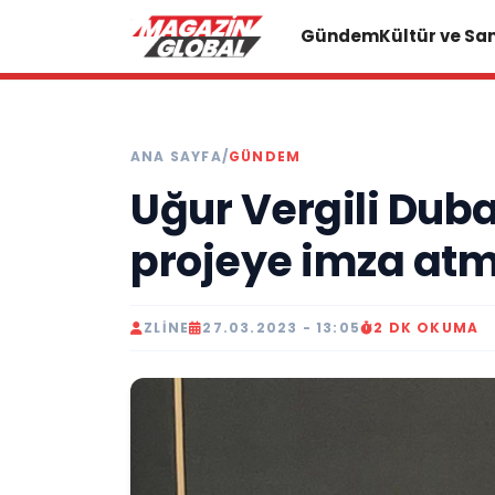
Gündem
Kültür ve Sa
ANA SAYFA
/
GÜNDEM
Uğur Vergili Duba
projeye imza atm
ZLINE
27.03.2023 - 13:05
2 DK OKUMA