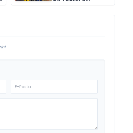
Hikâyesi
Aydınlıkevler’in
Lezzet Durağı Urfa
Damak
in!