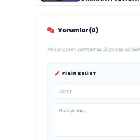
Çeken Türk
Firması: Taşyapı
Yorumlar (0)
Henüz yorum yazılmamış. İlk görüşü siz bildir
FIKIR BELIRT