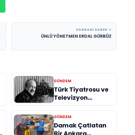
SONRAKI HABER
y
ÜNLÜ YÖNETMEN ERDAL GÜRBÜZ
GÜNDEM
Türk Tiyatrosu ve
Televizyon
Dünyasının Usta
İsmi Can Kolukısa
GÜNDEM
Hayatını Kaybetti
Damak Çatlatan
Bir Ankara