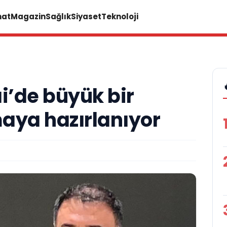
nat
Magazin
Sağlık
Siyaset
Teknoloji
i’de büyük bir
aya hazırlanıyor