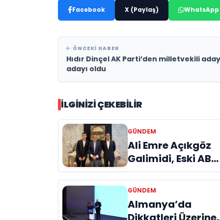
Facebook
X (Paylaş)
WhatsApp
ÖNCEKI HABER
Hıdır Dinçel AK Parti’den milletvekili ada
adayı oldu
İLGINIZI ÇEKEBILIR
GÜNDEM
Ali Emre Açıkgöz
Galimidi, Eski AB
Bakanı ve
Büyükelçi Egemen
GÜNDEM
Bağış ile Bir Araya
Almanya’da
Geldi
Dikkatleri Üzerine