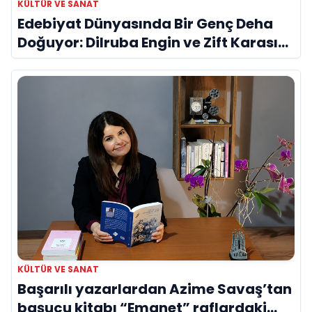
KÜLTÜR VE SANAT
Edebiyat Dünyasında Bir Genç Deha
Doğuyor: Dilruba Engin ve Zift Karası
Evreni ‘AVENOİR’
KÜLTÜR VE SANAT
Başarılı yazarlardan Azime Savaş’tan
başucu kitabı “Emanet” raflardaki