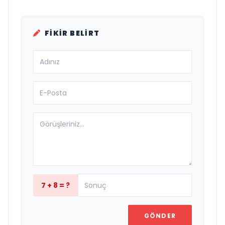
FIKIR BELIRT
7 + 8 = ?
GÖNDER