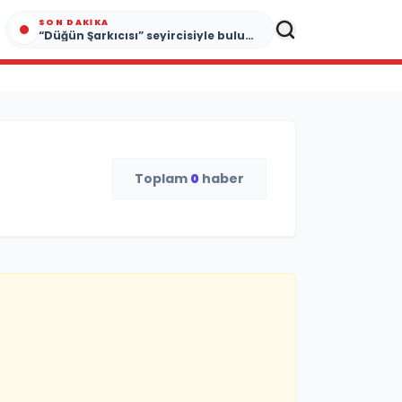
SON DAKIKA
“Düğün Şarkıcısı” seyircisiyle buluşmak için gün sayıyor
Toplam
0
haber