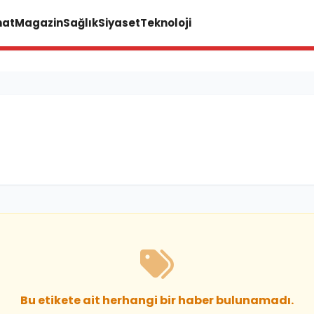
nat
Magazin
Sağlık
Siyaset
Teknoloji
Bu etikete ait herhangi bir haber bulunamadı.