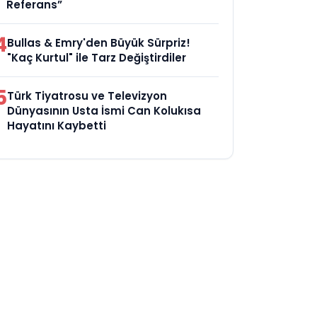
Referans”
4
Bullas & Emry'den Büyük Sürpriz!
"Kaç Kurtul" ile Tarz Değiştirdiler
5
Türk Tiyatrosu ve Televizyon
Dünyasının Usta İsmi Can Kolukısa
Hayatını Kaybetti