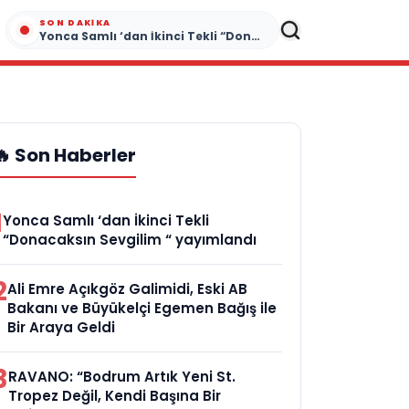
SON DAKIKA
Yonca Samlı ‘dan İkinci Tekli “Donacaksın Sevgilim “ yayımlandı
🔥 Son Haberler
1
Yonca Samlı ‘dan İkinci Tekli
“Donacaksın Sevgilim “ yayımlandı
2
Ali Emre Açıkgöz Galimidi, Eski AB
Bakanı ve Büyükelçi Egemen Bağış ile
Bir Araya Geldi
3
RAVANO: “Bodrum Artık Yeni St.
Tropez Değil, Kendi Başına Bir