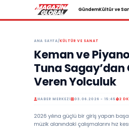
Gündem
Kültür ve Sa
ANA SAYFA
/
KÜLTÜR VE SANAT
Keman ve Piyanon
Tuna Sagay’dan 
Veren Yolculuk
HABER MERKEZI
03.06.2026 - 15:45
2 D
2026 yılına güçlü bir giriş yapan baş
müzik alanındaki çalışmalarını hız 