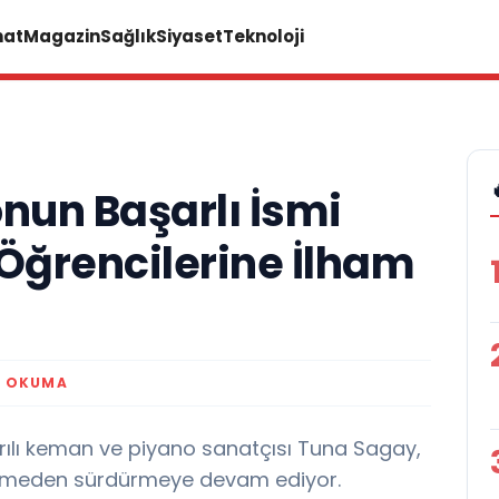
nat
Magazin
Sağlık
Siyaset
Teknoloji
un Başarlı İsmi
Öğrencilerine İlham
K OKUMA
arılı keman ve piyano sanatçısı Tuna Sagay,
kesmeden sürdürmeye devam ediyor.