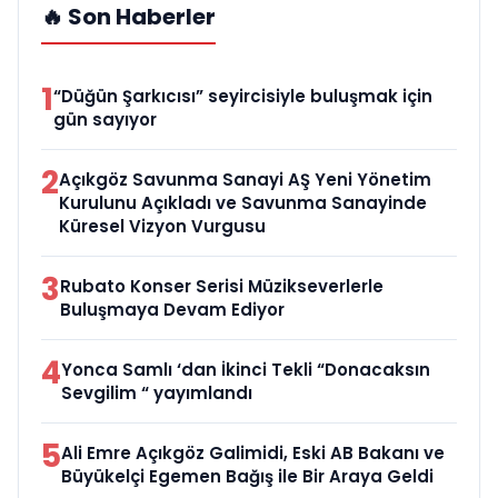
🔥 Son Haberler
1
“Düğün Şarkıcısı” seyircisiyle buluşmak için
gün sayıyor
2
Açıkgöz Savunma Sanayi AŞ Yeni Yönetim
Kurulunu Açıkladı ve Savunma Sanayinde
Küresel Vizyon Vurgusu
3
Rubato Konser Serisi Müzikseverlerle
Buluşmaya Devam Ediyor
4
Yonca Samlı ‘dan İkinci Tekli “Donacaksın
Sevgilim “ yayımlandı
5
Ali Emre Açıkgöz Galimidi, Eski AB Bakanı ve
Büyükelçi Egemen Bağış ile Bir Araya Geldi