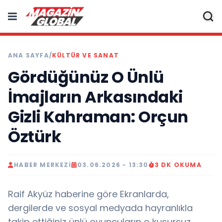
ANA SAYFA
/
KÜLTÜR VE SANAT
Gördüğünüz O Ünlü
İmajların Arkasındaki
Gizli Kahraman: Orçun
Öztürk
HABER MERKEZI
03.06.2026 - 13:30
3 DK OKUMA
Raif Akyüz haberine göre Ekranlarda,
dergilerde ve sosyal medyada hayranlıkla
takip ettiğiniz ünlü oyuncuların o kusursuz,