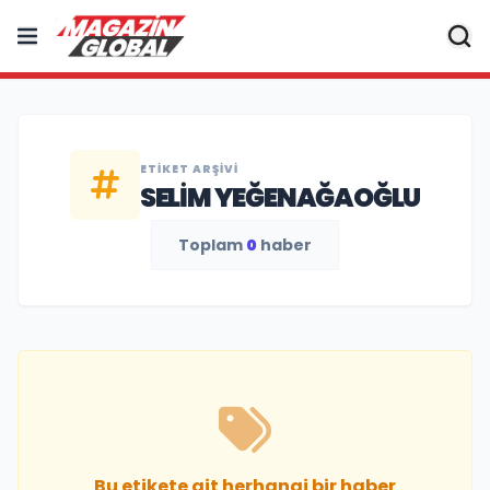
ETIKET ARŞIVI
SELIM YEĞENAĞAOĞLU
Toplam
0
haber
Bu etikete ait herhangi bir haber