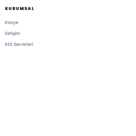
KURUMSAL
Künye
İletişim
RSS Servisleri
YASAL
Gizlilik Politikası
Kullanım Şartları
Çerez Politikası
© 2026 Magazin Global. Tüm hakları saklıdır.