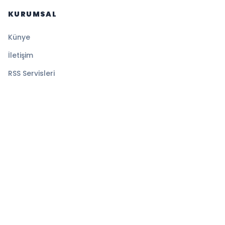
KURUMSAL
Künye
İletişim
RSS Servisleri
YASAL
Gizlilik Politikası
Kullanım Şartları
Çerez Politikası
© 2026 Magazin Global. Tüm hakları saklıdır.