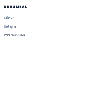
KURUMSAL
Künye
İletişim
RSS Servisleri
YASAL
Gizlilik Politikası
Kullanım Şartları
Çerez Politikası
© 2026 Magazin Global. Tüm hakları saklıdır.