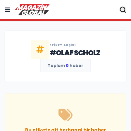
ETIKET ARŞIVI
#OLAF SCHOLZ
Toplam
0
haber
Bu etikete ait herhangi bir haber