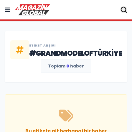
ETIKET ARŞIVI
#GRANDMODELOFTÜRKIYE
Toplam
0
haber
Bu etikete ait herhangi bir haber