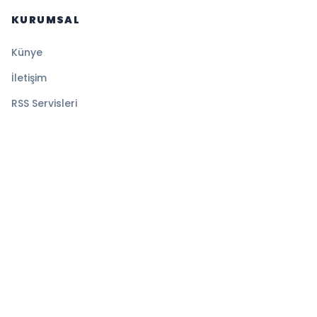
KURUMSAL
Künye
İletişim
RSS Servisleri
YASAL
Gizlilik Politikası
Kullanım Şartları
Çerez Politikası
© 2026 Magazin Global. Tüm hakları saklıdır.