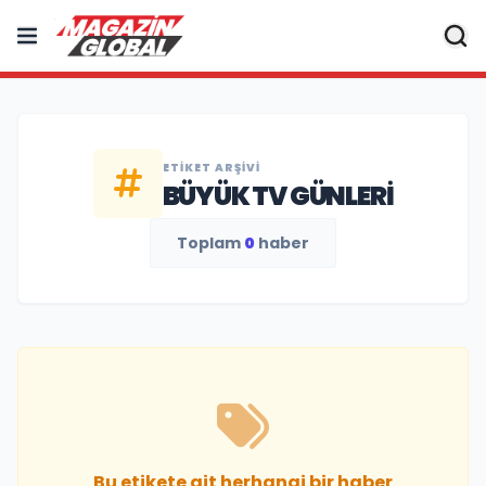
ETIKET ARŞIVI
BÜYÜK TV GÜNLERI
Toplam
0
haber
Bu etikete ait herhangi bir haber