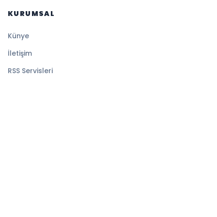
KURUMSAL
Künye
İletişim
RSS Servisleri
YASAL
Gizlilik Politikası
Kullanım Şartları
Çerez Politikası
© 2026 Magazin Global. Tüm hakları saklıdır.