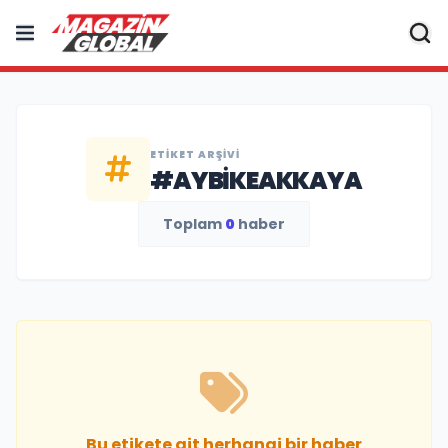
ETIKET ARŞIVI
#AYBIKEAKKAYA
Toplam
0
haber
Bu etikete ait herhangi bir haber