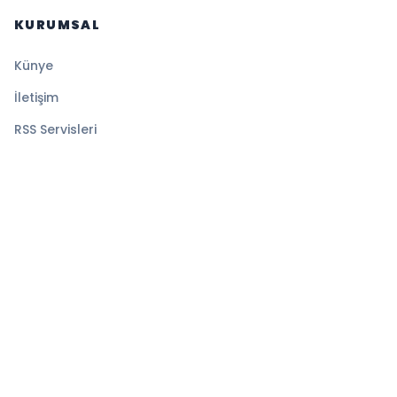
KURUMSAL
Künye
İletişim
RSS Servisleri
YASAL
Gizlilik Politikası
Kullanım Şartları
Çerez Politikası
© 2026 Magazin Global. Tüm hakları saklıdır.