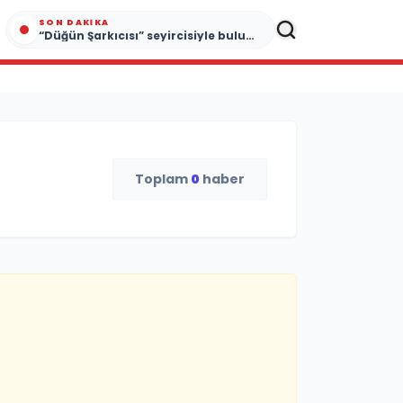
SON DAKIKA
“Düğün Şarkıcısı” seyircisiyle buluşmak için gün sayıyor
Toplam
0
haber