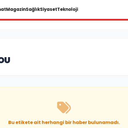
nat
Magazin
Sağlık
Siyaset
Teknoloji
OU
Bu etikete ait herhangi bir haber bulunamadı.