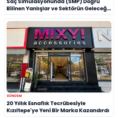
Saç Simülasyonunda (SMP) Doğru
Bilinen Yanlışlar ve Sektörün Geleceği:
Onur Akdeniz ile Özel Röportaj
GÜNDEM
20 Yıllık Esnaflık Tecrübesiyle
Kızıltepe'ye Yeni Bir Marka Kazandırdı