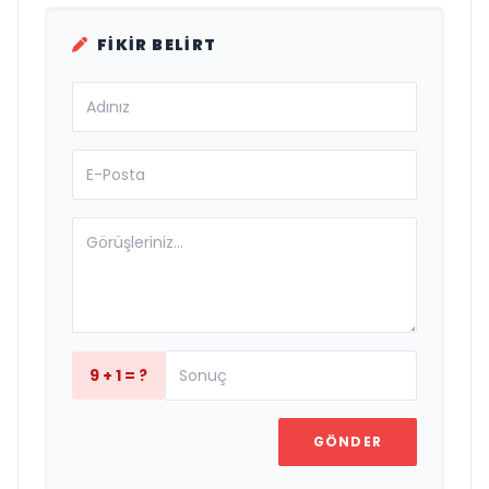
FIKIR BELIRT
9 + 1 = ?
GÖNDER