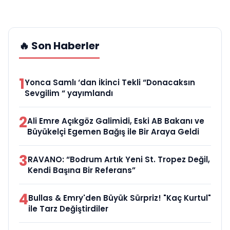
🔥 Son Haberler
1
Yonca Samlı ‘dan İkinci Tekli “Donacaksın
Sevgilim “ yayımlandı
2
Ali Emre Açıkgöz Galimidi, Eski AB Bakanı ve
Büyükelçi Egemen Bağış ile Bir Araya Geldi
3
RAVANO: “Bodrum Artık Yeni St. Tropez Değil,
Kendi Başına Bir Referans”
4
Bullas & Emry'den Büyük Sürpriz! "Kaç Kurtul"
ile Tarz Değiştirdiler