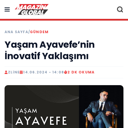
ANA SAYFA
/
GÜNDEM
Yaşam Ayavefe’nin
İnovatif Yaklaşımı
ZLINE
14.06.2024 - 14:08
2 DK OKUMA