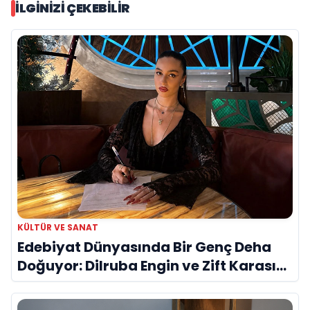
İLGINIZI ÇEKEBILIR
KÜLTÜR VE SANAT
Edebiyat Dünyasında Bir Genç Deha
Doğuyor: Dilruba Engin ve Zift Karası
Evreni ‘AVENOİR’