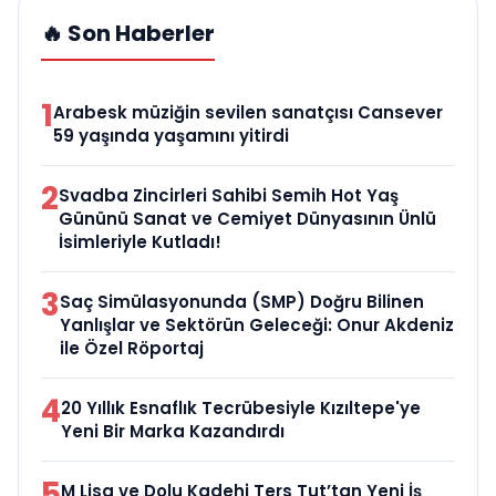
🔥 Son Haberler
1
Arabesk müziğin sevilen sanatçısı Cansever
59 yaşında yaşamını yitirdi
2
Svadba Zincirleri Sahibi Semih Hot Yaş
Gününü Sanat ve Cemiyet Dünyasının Ünlü
İsimleriyle Kutladı!
3
Saç Simülasyonunda (SMP) Doğru Bilinen
Yanlışlar ve Sektörün Geleceği: Onur Akdeniz
ile Özel Röportaj
4
20 Yıllık Esnaflık Tecrübesiyle Kızıltepe'ye
Yeni Bir Marka Kazandırdı
5
M Lisa ve Dolu Kadehi Ters Tut’tan Yeni İş