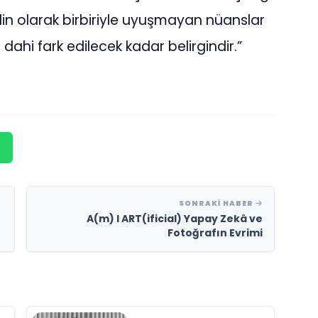
in olarak birbiriyle uyuşmayan nüanslar
ahi fark edilecek kadar belirgindir.”
SONRAKI HABER
A(m) I ART(ificial) Yapay Zekâ ve
Fotoğrafın Evrimi