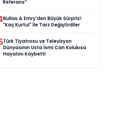
Referans”
4
Bullas & Emry'den Büyük Sürpriz!
"Kaç Kurtul" ile Tarz Değiştirdiler
5
Türk Tiyatrosu ve Televizyon
Dünyasının Usta İsmi Can Kolukısa
Hayatını Kaybetti