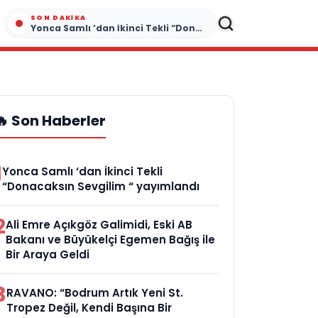
SON DAKIKA
Yonca Samlı ‘dan İkinci Tekli “Donacaksın Sevgilim “ yayımlandı
🔥 Son Haberler
1
Yonca Samlı ‘dan İkinci Tekli
“Donacaksın Sevgilim “ yayımlandı
2
Ali Emre Açıkgöz Galimidi, Eski AB
Bakanı ve Büyükelçi Egemen Bağış ile
Bir Araya Geldi
3
RAVANO: “Bodrum Artık Yeni St.
Tropez Değil, Kendi Başına Bir