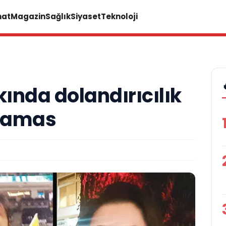
nat
Magazin
Sağlık
Siyaset
Teknoloji
ında dolandırıcılık
çlamas