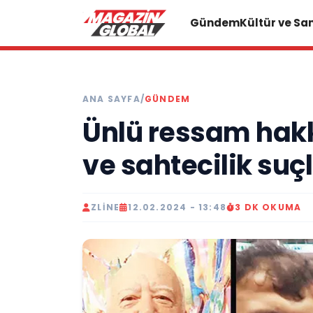
Gündem
Kültür ve Sa
ANA SAYFA
/
GÜNDEM
Ünlü ressam hakk
ve sahtecilik su
ZLINE
12.02.2024 - 13:48
3 DK OKUMA