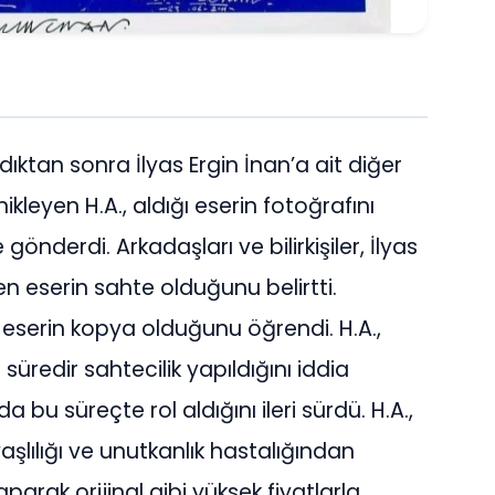
ıktan sonra İlyas Ergin İnan’a ait diğer
nikleyen H.A., aldığı eserin fotoğrafını
gönderdi. Arkadaşları ve bilirkişiler, İlyas
n eserin sahte olduğunu belirtti.
ğı eserin kopya olduğunu öğrendi. H.A.,
 süredir sahtecilik yapıldığını iddia
 bu süreçte rol aldığını ileri sürdü. H.A.,
yaşlılığı ve unutkanlık hastalığından
parak orijinal gibi yüksek fiyatlarla