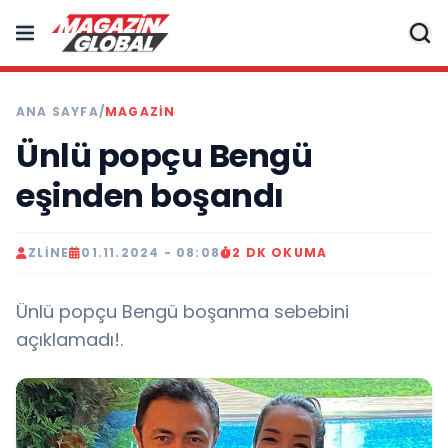
ANA SAYFA
/
MAGAZIN
Ünlü popçu Bengü
eşinden boşandı
ZLINE
01.11.2024 - 08:08
2 DK OKUMA
Ünlü popçu Bengü boşanma sebebini
açıklamadı!.