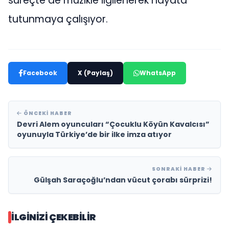
süreçte de müzikle ilgilenerek hayata
tutunmaya çalışıyor.
Facebook
X (Paylaş)
WhatsApp
ÖNCEKI HABER
Devri Alem oyuncuları “Çocuklu Köyün Kavalcısı”
oyunuyla Türkiye’de bir ilke imza atıyor
SONRAKI HABER
Gülşah Saraçoğlu’ndan vücut çorabı sürprizi!
İLGINIZI ÇEKEBILIR