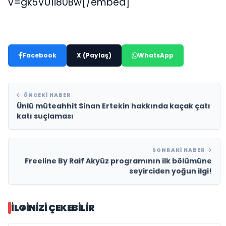
v=gk5VU1i80Bw[/embed]
Facebook
X (Paylaş)
WhatsApp
ÖNCEKI HABER
Ünlü müteahhit Sinan Ertekin hakkında kaçak çatı
katı suçlaması
SONRAKI HABER
Freeline By Raif Akyüz programının ilk bölümüne
seyirciden yoğun ilgi!
İLGINIZI ÇEKEBILIR