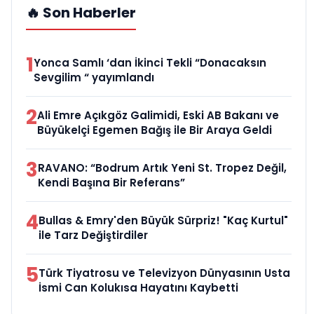
🔥 Son Haberler
1
Yonca Samlı ‘dan İkinci Tekli “Donacaksın
Sevgilim “ yayımlandı
2
Ali Emre Açıkgöz Galimidi, Eski AB Bakanı ve
Büyükelçi Egemen Bağış ile Bir Araya Geldi
3
RAVANO: “Bodrum Artık Yeni St. Tropez Değil,
Kendi Başına Bir Referans”
4
Bullas & Emry'den Büyük Sürpriz! "Kaç Kurtul"
ile Tarz Değiştirdiler
5
Türk Tiyatrosu ve Televizyon Dünyasının Usta
İsmi Can Kolukısa Hayatını Kaybetti