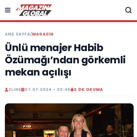
ANA SAYFA
/
MAGAZIN
Ünlü menajer Habib
Özümağı’ndan görkemli
mekan açılışı
ZLINE
07.07.2024 - 03:45
2 DK OKUMA