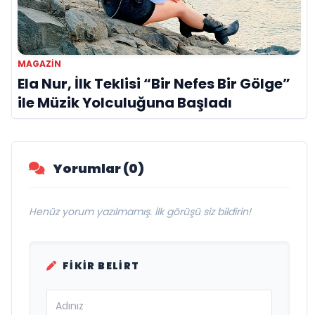
MAGAZIN
Ela Nur, İlk Teklisi “Bir Nefes Bir Gölge”
ile Müzik Yolculuğuna Başladı
Yorumlar (0)
Henüz yorum yazılmamış. İlk görüşü siz bildirin!
FIKIR BELIRT