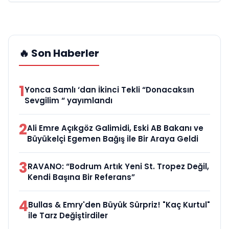
🔥 Son Haberler
1
Yonca Samlı ‘dan İkinci Tekli “Donacaksın
Sevgilim “ yayımlandı
2
Ali Emre Açıkgöz Galimidi, Eski AB Bakanı ve
Büyükelçi Egemen Bağış ile Bir Araya Geldi
3
RAVANO: “Bodrum Artık Yeni St. Tropez Değil,
Kendi Başına Bir Referans”
4
Bullas & Emry'den Büyük Sürpriz! "Kaç Kurtul"
ile Tarz Değiştirdiler