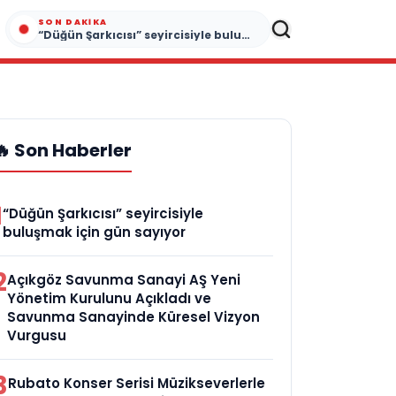
SON DAKIKA
“Düğün Şarkıcısı” seyircisiyle buluşmak için gün sayıyor
🔥 Son Haberler
1
“Düğün Şarkıcısı” seyircisiyle
buluşmak için gün sayıyor
2
Açıkgöz Savunma Sanayi AŞ Yeni
Yönetim Kurulunu Açıkladı ve
Savunma Sanayinde Küresel Vizyon
Vurgusu
3
Rubato Konser Serisi Müzikseverlerle