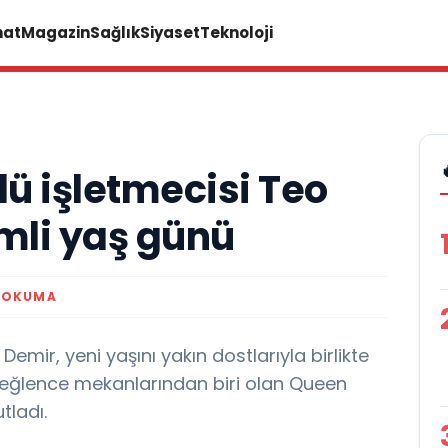
nat
Magazin
Sağlık
Siyaset
Teknoloji
lü işletmecisi Teo
mli yaş günü
 OKUMA
Demir, yeni yaşını yakın dostlarıyla birlikte
 eğlence mekanlarından biri olan Queen
ladı.