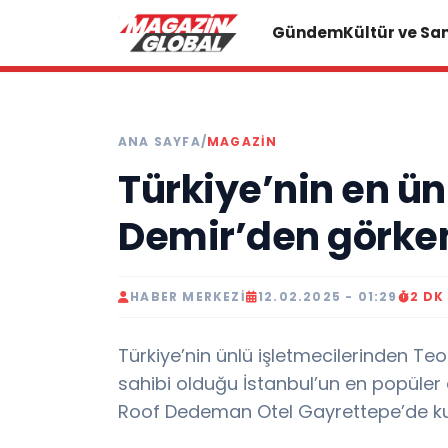
Gündem
Kültür ve Sa
ANA SAYFA
/
MAGAZIN
Türkiye’nin en ün
Demir’den görke
HABER MERKEZI
12.02.2025 - 01:29
2 DK
Türkiye’nin ünlü işletmecilerinden Teo 
sahibi olduğu İstanbul’un en popüler
Roof Dedeman Otel Gayrettepe’de kut