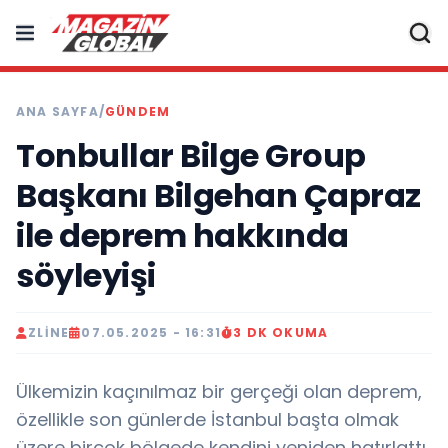
ANA SAYFA
/
GÜNDEM
Tonbullar Bilge Group
Başkanı Bilgehan Çapraz
ile deprem hakkında
söyleyişi
ZLINE
07.05.2025 - 16:31
3 DK OKUMA
Ülkemizin kaçınılmaz bir gerçeği olan deprem,
özellikle son günlerde İstanbul başta olmak
üzere birçok bölgede kendini yeniden hatırlattı..