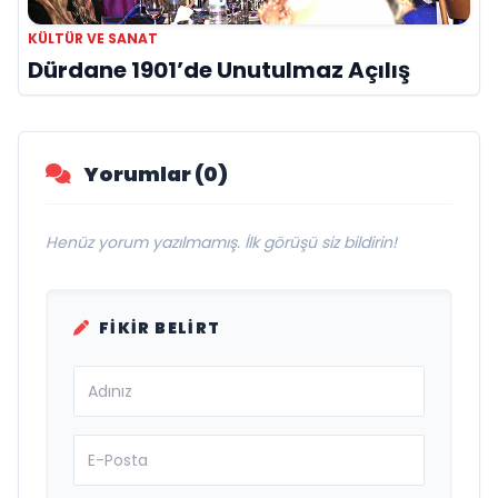
KÜLTÜR VE SANAT
Dürdane 1901’de Unutulmaz Açılış
Yorumlar (0)
Henüz yorum yazılmamış. İlk görüşü siz bildirin!
FIKIR BELIRT