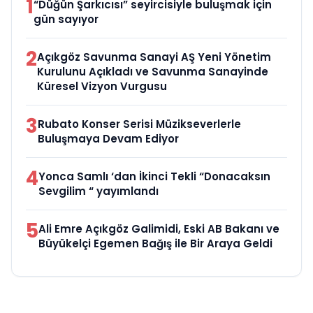
1
“Düğün Şarkıcısı” seyircisiyle buluşmak için
gün sayıyor
2
Açıkgöz Savunma Sanayi AŞ Yeni Yönetim
Kurulunu Açıkladı ve Savunma Sanayinde
Küresel Vizyon Vurgusu
3
Rubato Konser Serisi Müzikseverlerle
Buluşmaya Devam Ediyor
4
Yonca Samlı ‘dan İkinci Tekli “Donacaksın
Sevgilim “ yayımlandı
5
Ali Emre Açıkgöz Galimidi, Eski AB Bakanı ve
Büyükelçi Egemen Bağış ile Bir Araya Geldi