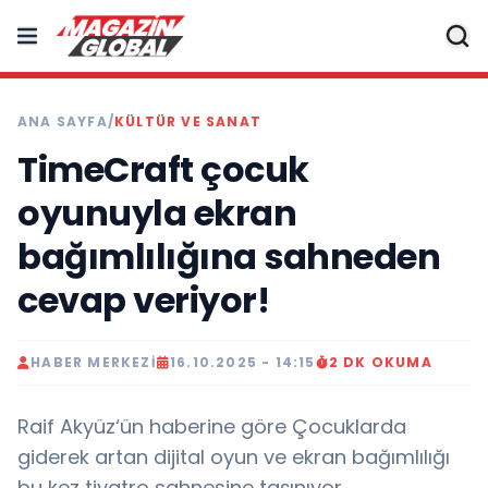
ANA SAYFA
/
KÜLTÜR VE SANAT
TimeCraft çocuk
oyunuyla ekran
bağımlılığına sahneden
cevap veriyor!
HABER MERKEZI
16.10.2025 - 14:15
2 DK OKUMA
Raif Akyüz‘ün haberine göre Çocuklarda
giderek artan dijital oyun ve ekran bağımlılığı
bu kez tiyatro sahnesine taşınıyor.