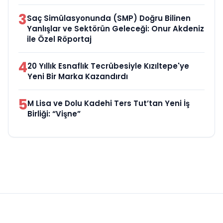
3
Saç Simülasyonunda (SMP) Doğru Bilinen
Yanlışlar ve Sektörün Geleceği: Onur Akdeniz
ile Özel Röportaj
4
20 Yıllık Esnaflık Tecrübesiyle Kızıltepe'ye
Yeni Bir Marka Kazandırdı
5
M Lisa ve Dolu Kadehi Ters Tut’tan Yeni İş
Birliği: “Vişne”