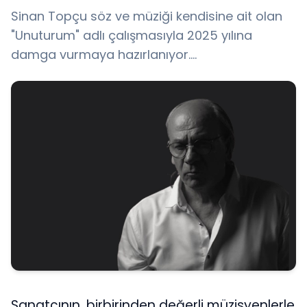
Sinan Topçu söz ve müziği kendisine ait olan
"Unuturum" adlı çalışmasıyla 2025 yılına
damga vurmaya hazırlanıyor....
Sanatçının, birbirinden değerli müzisyenlerle