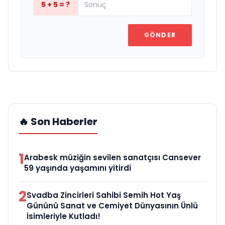
5 + 5 = ?
GÖNDER
🔥 Son Haberler
1
Arabesk müziğin sevilen sanatçısı Cansever
59 yaşında yaşamını yitirdi
2
Svadba Zincirleri Sahibi Semih Hot Yaş
Gününü Sanat ve Cemiyet Dünyasının Ünlü
İsimleriyle Kutladı!