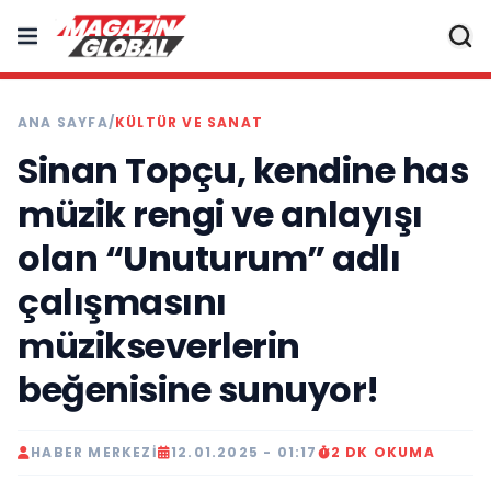
ANA SAYFA
/
KÜLTÜR VE SANAT
Sinan Topçu, kendine has
müzik rengi ve anlayışı
olan “Unuturum” adlı
çalışmasını
müzikseverlerin
beğenisine sunuyor!
HABER MERKEZI
12.01.2025 - 01:17
2 DK OKUMA