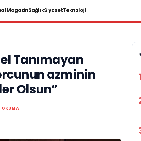
nat
Magazin
Sağlık
Siyaset
Teknoloji
gel Tanımayan
orcunun azminin
ler Olsun”
K OKUMA