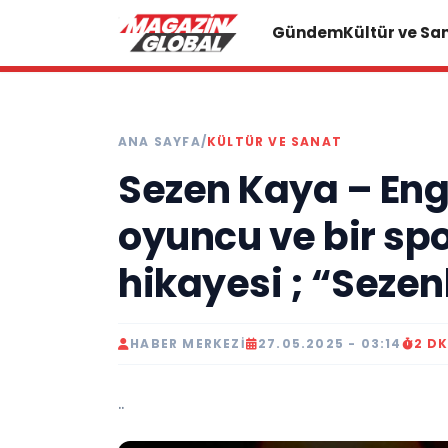
Gündem
Kültür ve Sa
ANA SAYFA
/
KÜLTÜR VE SANAT
Sezen Kaya – En
oyuncu ve bir sp
hikayesi ; “Sezen
HABER MERKEZI
27.05.2025 - 03:14
2 D
..