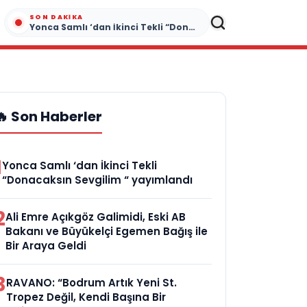
SON DAKIKA
Yonca Samlı ‘dan İkinci Tekli “Donacaksın Sevgilim “ yayımlandı
🔥 Son Haberler
1
Yonca Samlı ‘dan İkinci Tekli
“Donacaksın Sevgilim “ yayımlandı
2
Ali Emre Açıkgöz Galimidi, Eski AB
Bakanı ve Büyükelçi Egemen Bağış ile
Bir Araya Geldi
3
RAVANO: “Bodrum Artık Yeni St.
Tropez Değil, Kendi Başına Bir