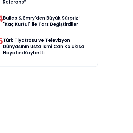
Referans”
4
Bullas & Emry'den Büyük Sürpriz!
"Kaç Kurtul" ile Tarz Değiştirdiler
5
Türk Tiyatrosu ve Televizyon
Dünyasının Usta İsmi Can Kolukısa
Hayatını Kaybetti