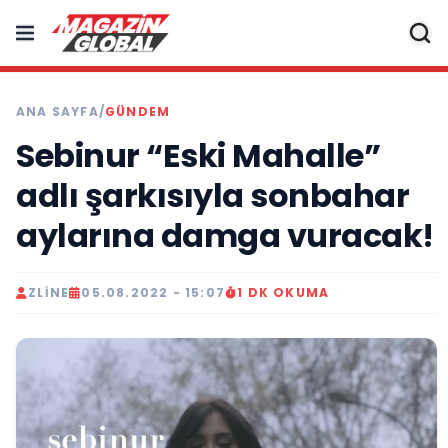
ANA SAYFA
/
GÜNDEM
Sebinur “Eski Mahalle”
adlı şarkısıyla sonbahar
aylarına damga vuracak!
ZLINE
05.08.2022 - 15:07
1 DK OKUMA