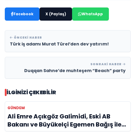
Facebook
X (Paylaş)
WhatsApp
ÖNCEKI HABER
Türk iş adamı Murat Türel’den dev yatırım!
SONRAKI HABER
Duqqan Sahne’de muhteşem “Beach” party
İLGINIZI ÇEKEBILIR
GÜNDEM
Ali Emre Açıkgöz Galimidi, Eski AB
Bakanı ve Büyükelçi Egemen Bağış ile
Bir Araya Geldi