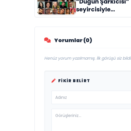
“Düğün Şarkıcısı”
İsimleriyle Kutladı
seyircisiyle
buluşmak için gü
sayıyor
Yorumlar (0)
Henüz yorum yazılmamış. İlk görüşü siz bildir
FIKIR BELIRT