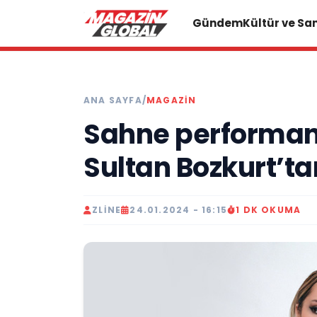
Gündem
Kültür ve Sa
ANA SAYFA
/
MAGAZIN
Sahne performan
Sultan Bozkurt’t
ZLINE
24.01.2024 - 16:15
1 DK OKUMA