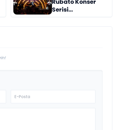
Rubato Konser
!
Serisi
n
Müzikseverlerle
Buluşmaya Devam
Ediyor
in!