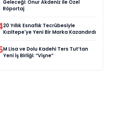
Geleceği: Onur Akdeniz ile Özel
Röportaj
4
20 Yıllık Esnaflık Tecrübesiyle
Kızıltepe'ye Yeni Bir Marka Kazandırdı
5
M Lisa ve Dolu Kadehi Ters Tut’tan
Yeni İş Birliği: “Vişne”