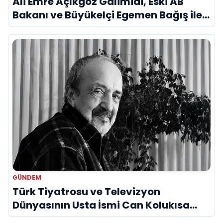
Ali Emre Açıkgöz Galimidi, Eski AB
Bakanı ve Büyükelçi Egemen Bağış ile
Bir Araya Geldi
GÜNDEM
Türk Tiyatrosu ve Televizyon
Dünyasının Usta İsmi Can Kolukısa
Hayatını Kaybetti