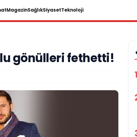
nat
Magazin
Sağlık
Siyaset
Teknoloji
u gönülleri fethetti!