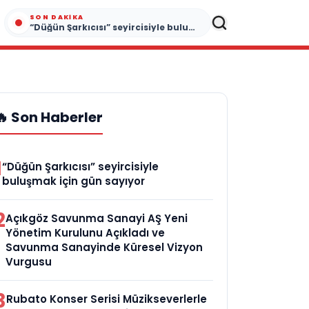
SON DAKIKA
“Düğün Şarkıcısı” seyircisiyle buluşmak için gün sayıyor
🔥 Son Haberler
1
“Düğün Şarkıcısı” seyircisiyle
buluşmak için gün sayıyor
2
Açıkgöz Savunma Sanayi AŞ Yeni
Yönetim Kurulunu Açıkladı ve
Savunma Sanayinde Küresel Vizyon
Vurgusu
3
Rubato Konser Serisi Müzikseverlerle