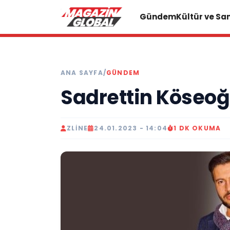
Gündem
Kültür ve Sa
ANA SAYFA
/
GÜNDEM
Sadrettin Köseoğl
ZLINE
24.01.2023 - 14:04
1 DK OKUMA