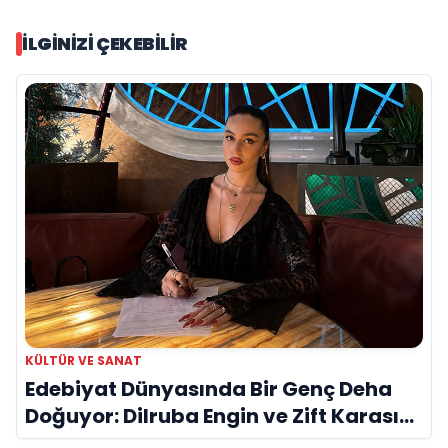
İLGINIZI ÇEKEBILIR
KÜLTÜR VE SANAT
Edebiyat Dünyasında Bir Genç Deha
Doğuyor: Dilruba Engin ve Zift Karası
Evreni ‘AVENOİR’