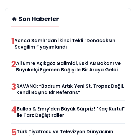
🔥 Son Haberler
1
Yonca Samlı ‘dan İkinci Tekli “Donacaksın
Sevgilim “ yayımlandı
2
Ali Emre Açıkgöz Galimidi, Eski AB Bakanı ve
Büyükelçi Egemen Bağış ile Bir Araya Geldi
3
RAVANO: “Bodrum Artık Yeni St. Tropez Değil,
Kendi Başına Bir Referans”
4
Bullas & Emry'den Büyük Sürpriz! "Kaç Kurtul"
ile Tarz Değiştirdiler
5
Türk Tiyatrosu ve Televizyon Dünyasının