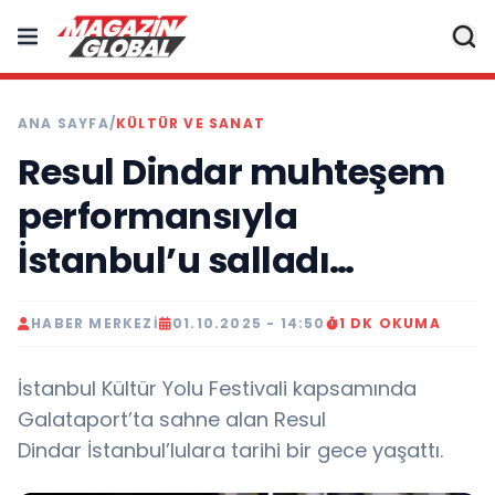
ANA SAYFA
/
KÜLTÜR VE SANAT
Resul Dindar muhteşem
performansıyla
İstanbul’u salladı…
HABER MERKEZI
01.10.2025 - 14:50
1 DK OKUMA
İstanbul Kültür Yolu Festivali kapsamında
Galataport’ta sahne alan Resul
Dindar İstanbul’lulara tarihi bir gece yaşattı.