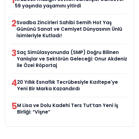
1
59 yaşında yaşamını yitirdi
2
Svadba Zincirleri Sahibi Semih Hot Yaş
Gününü Sanat ve Cemiyet Dünyasının Ünlü
İsimleriyle Kutladı!
3
Saç Simülasyonunda (SMP) Doğru Bilinen
Yanlışlar ve Sektörün Geleceği: Onur Akdeniz
ile Özel Röportaj
4
20 Yıllık Esnaflık Tecrübesiyle Kızıltepe'ye
Yeni Bir Marka Kazandırdı
5
M Lisa ve Dolu Kadehi Ters Tut’tan Yeni İş
Birliği: “Vişne”