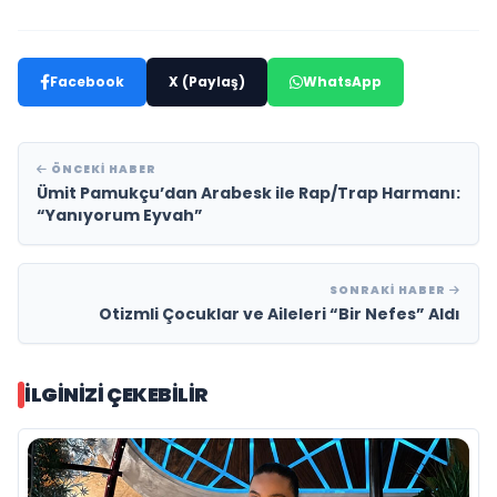
Facebook
X (Paylaş)
WhatsApp
ÖNCEKI HABER
Ümit Pamukçu’dan Arabesk ile Rap/Trap Harmanı:
“Yanıyorum Eyvah”
SONRAKI HABER
Otizmli Çocuklar ve Aileleri “Bir Nefes” Aldı
İLGINIZI ÇEKEBILIR