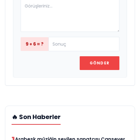
9 + 6 = ?
GÖNDER
🔥 Son Haberler
Arabesk müziğin sevilen sanatçısı Cansever