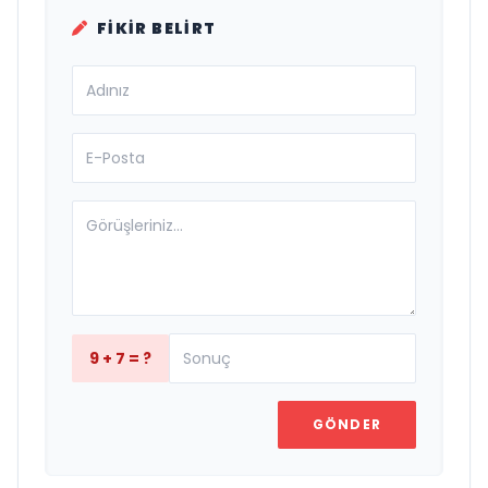
FIKIR BELIRT
9 + 7 = ?
GÖNDER