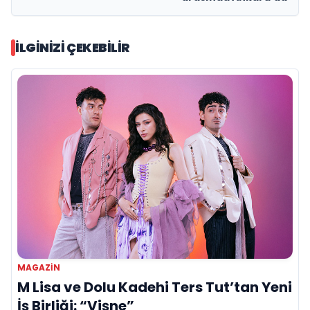
İLGINIZI ÇEKEBILIR
MAGAZIN
M Lisa ve Dolu Kadehi Ters Tut’tan Yeni
İş Birliği: “Vişne”