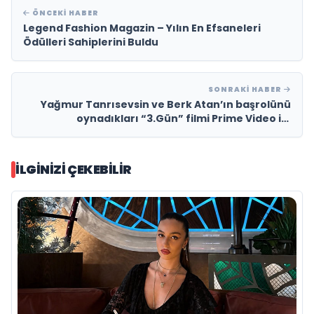
ÖNCEKI HABER
Legend Fashion Magazin – Yılın En Efsaneleri
Ödülleri Sahiplerini Buldu
SONRAKI HABER
Yağmur Tanrısevsin ve Berk Atan’ın başrolünü
oynadıkları “3.Gün” filmi Prime Video ile
izleyicisiyle buluşacak
İLGINIZI ÇEKEBILIR