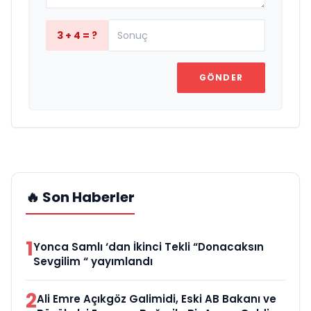
3 + 4 = ?
GÖNDER
🔥 Son Haberler
1
Yonca Samlı ‘dan İkinci Tekli “Donacaksın
Sevgilim “ yayımlandı
2
Ali Emre Açıkgöz Galimidi, Eski AB Bakanı ve