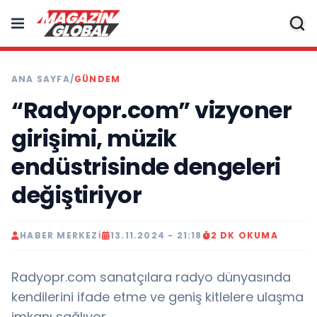
ANA SAYFA
/
GÜNDEM
“Radyopr.com” vizyoner
girişimi, müzik
endüstrisinde dengeleri
değiştiriyor
HABER MERKEZI
13.11.2024 - 21:18
2 DK OKUMA
Radyopr.com sanatçılara radyo dünyasında
kendilerini ifade etme ve geniş kitlelere ulaşma
imkanı sağlıyor.