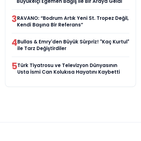
Büyükelçi Egemen Bağış ile Bir Araya Geldi
3
RAVANO: “Bodrum Artık Yeni St. Tropez Değil,
Kendi Başına Bir Referans”
4
Bullas & Emry'den Büyük Sürpriz! "Kaç Kurtul"
ile Tarz Değiştirdiler
5
Türk Tiyatrosu ve Televizyon Dünyasının
Usta İsmi Can Kolukısa Hayatını Kaybetti