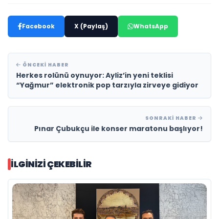
Facebook
X (Paylaş)
WhatsApp
ÖNCEKI HABER
Herkes rolünü oynuyor: Ayliz’in yeni teklisi
“Yağmur” elektronik pop tarzıyla zirveye gidiyor
SONRAKI HABER
Pınar Çubukçu ile konser maratonu başlıyor!
İLGINIZI ÇEKEBILIR