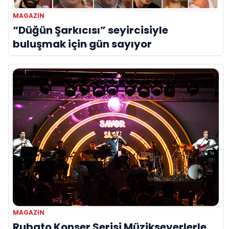
MAGAZIN
“Düğün Şarkıcısı” seyircisiyle
buluşmak için gün sayıyor
MAGAZIN
Rubato Konser Serisi Müzikseverlerle