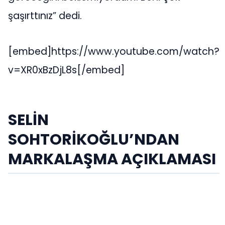
şaşırttınız” dedi.
[embed]https://www.youtube.com/watch?
v=XR0xBzDjL8s[/embed]
SELİN
SOHTORİKOĞLU’NDAN
MARKALAŞMA AÇIKLAMASI