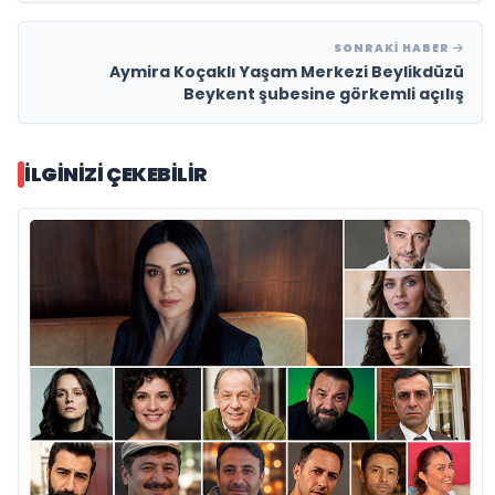
SONRAKI HABER
Aymira Koçaklı Yaşam Merkezi Beylikdüzü
Beykent şubesine görkemli açılış
İLGINIZI ÇEKEBILIR