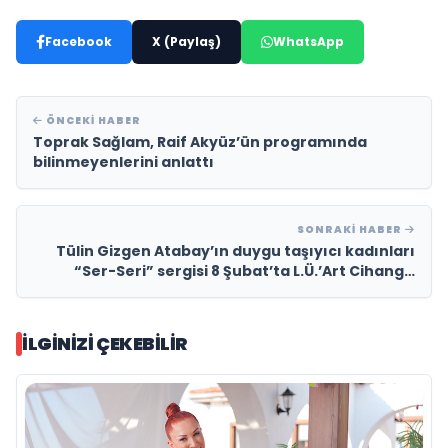
Facebook
X (Paylaş)
WhatsApp
ÖNCEKI HABER
Toprak Sağlam, Raif Akyüz’ün programında
bilinmeyenlerini anlattı
SONRAKI HABER
Tülin Gizgen Atabay’ın duygu taşıyıcı kadınları
“Ser-Seri” sergisi 8 Şubat’ta L.Ü.’Art Cihangir
Galeride!
İLGINIZI ÇEKEBILIR