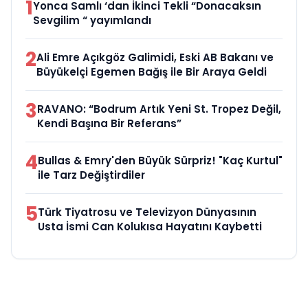
1
Yonca Samlı ‘dan İkinci Tekli “Donacaksın
Sevgilim “ yayımlandı
2
Ali Emre Açıkgöz Galimidi, Eski AB Bakanı ve
Büyükelçi Egemen Bağış ile Bir Araya Geldi
3
RAVANO: “Bodrum Artık Yeni St. Tropez Değil,
Kendi Başına Bir Referans”
4
Bullas & Emry'den Büyük Sürpriz! "Kaç Kurtul"
ile Tarz Değiştirdiler
5
Türk Tiyatrosu ve Televizyon Dünyasının
Usta İsmi Can Kolukısa Hayatını Kaybetti