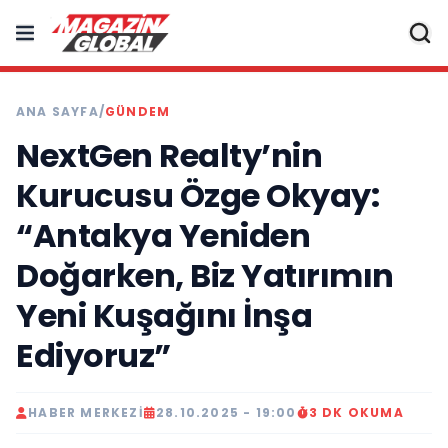
ANA SAYFA
/
GÜNDEM
NextGen Realty’nin
Kurucusu Özge Okyay:
“Antakya Yeniden
Doğarken, Biz Yatırımın
Yeni Kuşağını İnşa
Ediyoruz”
HABER MERKEZI
28.10.2025 - 19:00
3 DK OKUMA