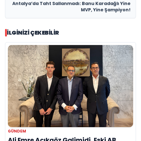
Antalya’da Taht Sallanmadı: Banu Karadağlı Yine
MVP, Yine Şampiyon!
İLGINIZI ÇEKEBILIR
GÜNDEM
Ali Emre Açıkgöz Galimidi, Eski AB