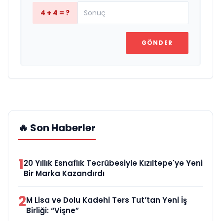
4 + 4 = ?
GÖNDER
🔥 Son Haberler
1
20 Yıllık Esnaflık Tecrübesiyle Kızıltepe'ye Yeni
Bir Marka Kazandırdı
2
M Lisa ve Dolu Kadehi Ters Tut’tan Yeni İş
Birliği: “Vişne”