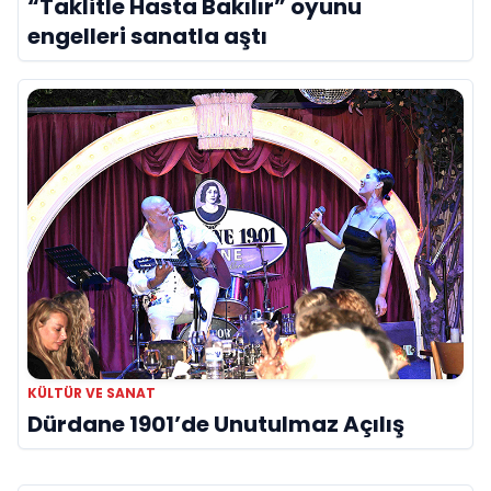
“Taklitle Hasta Bakılır” oyunu
engelleri sanatla aştı
KÜLTÜR VE SANAT
Dürdane 1901’de Unutulmaz Açılış