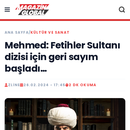
ANA SAYFA
/
KÜLTÜR VE SANAT
Mehmed: Fetihler Sultanı
dizisi için geri sayım
başladı…
ZLINE
26.02.2024 - 17:45
2 DK OKUMA