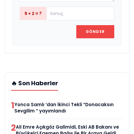
5 + 2 = ?
GÖNDER
🔥 Son Haberler
1
Yonca Samlı ‘dan İkinci Tekli “Donacaksın
Sevgilim “ yayımlandı
2
Ali Emre Açıkgöz Galimidi, Eski AB Bakanı ve
Büyükelçi Egemen Bağış ile Bir Araya Geldi