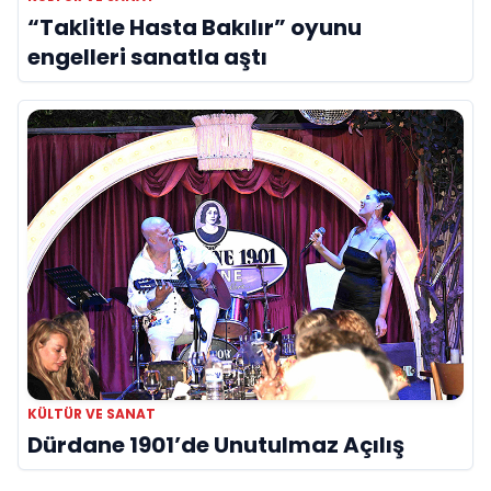
“Taklitle Hasta Bakılır” oyunu
engelleri sanatla aştı
KÜLTÜR VE SANAT
Dürdane 1901’de Unutulmaz Açılış