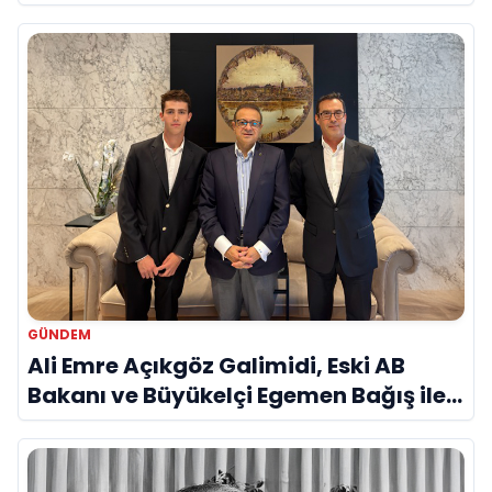
Savunma Sanayinde Küresel Vizyon
Vurgusu
GÜNDEM
Ali Emre Açıkgöz Galimidi, Eski AB
Bakanı ve Büyükelçi Egemen Bağış ile
Bir Araya Geldi