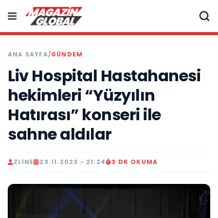
ANA SAYFA
/
GÜNDEM
Liv Hospital Hastahanesi
hekimleri “Yüzyılın
Hatırası” konseri ile
sahne aldılar
ZLINE
23.11.2023 - 21:24
3 DK OKUMA