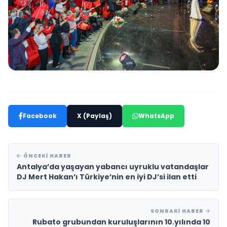
Facebook
X (Paylaş)
WhatsApp
ÖNCEKI HABER
Antalya’da yaşayan yabancı uyruklu vatandaşlar
DJ Mert Hakan’ı Türkiye’nin en iyi DJ’si ilan etti
SONRAKI HABER
Rubato grubundan kuruluşlarının 10.yılında 10