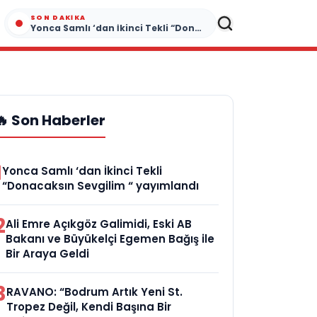
SON DAKIKA
Yonca Samlı ‘dan İkinci Tekli “Donacaksın Sevgilim “ yayımlandı
🔥 Son Haberler
1
Yonca Samlı ‘dan İkinci Tekli
“Donacaksın Sevgilim “ yayımlandı
2
Ali Emre Açıkgöz Galimidi, Eski AB
Bakanı ve Büyükelçi Egemen Bağış ile
Bir Araya Geldi
3
RAVANO: “Bodrum Artık Yeni St.
Tropez Değil, Kendi Başına Bir