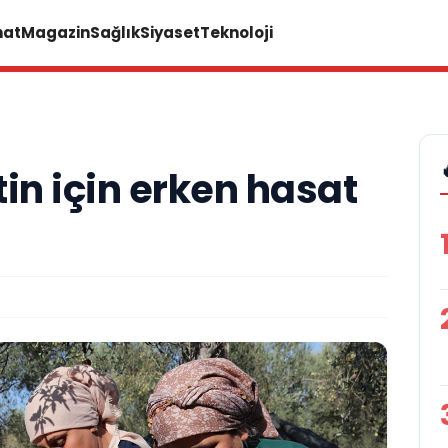
nat
Magazin
Sağlık
Siyaset
Teknoloji
in için erken hasat