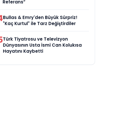
Referans”
4
Bullas & Emry'den Büyük Sürpriz!
"Kaç Kurtul" ile Tarz Değiştirdiler
5
Türk Tiyatrosu ve Televizyon
Dünyasının Usta İsmi Can Kolukısa
Hayatını Kaybetti