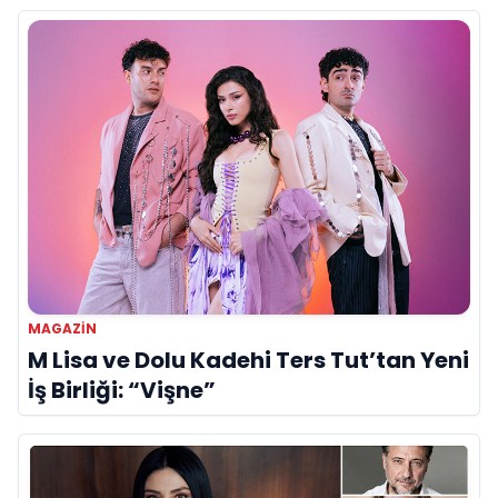
MAGAZIN
M Lisa ve Dolu Kadehi Ters Tut’tan Yeni
İş Birliği: “Vişne”