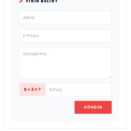
FIKIR BELIRT
5 + 3 = ?
GÖNDER