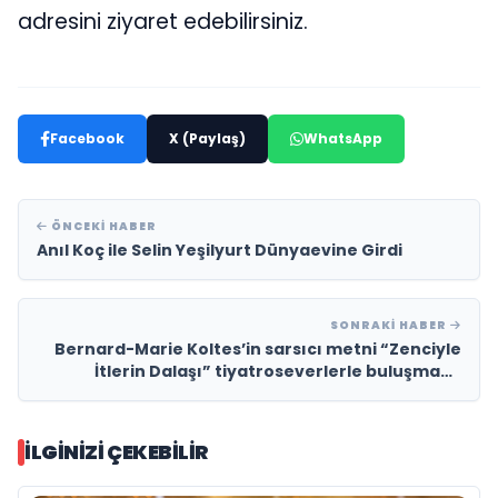
adresini ziyaret edebilirsiniz.
Facebook
X (Paylaş)
WhatsApp
ÖNCEKI HABER
Anıl Koç ile Selin Yeşilyurt Dünyaevine Girdi
SONRAKI HABER
Bernard-Marie Koltes’in sarsıcı metni “Zenciyle
İtlerin Dalaşı” tiyatroseverlerle buluşmaya
devam ediyor
İLGINIZI ÇEKEBILIR