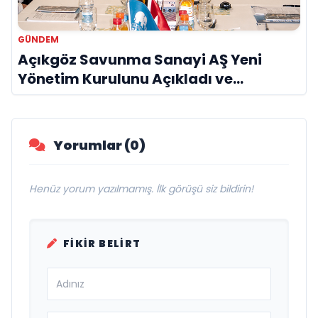
GÜNDEM
Açıkgöz Savunma Sanayi AŞ Yeni
Yönetim Kurulunu Açıkladı ve
Savunma Sanayinde Küresel Vizyon
Vurgusu
Yorumlar (0)
Henüz yorum yazılmamış. İlk görüşü siz bildirin!
FIKIR BELIRT