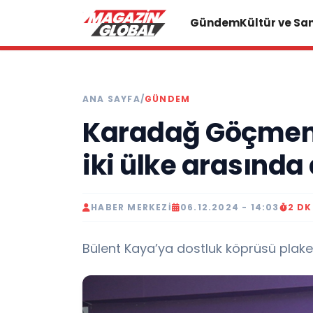
Gündem
Kültür ve Sa
ANA SAYFA
/
GÜNDEM
Karadağ Göçmenl
iki ülke arasında
HABER MERKEZI
06.12.2024 - 14:03
2 D
Bülent Kaya’ya dostluk köprüsü plaket