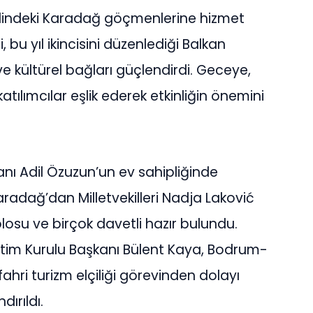
elindeki Karadağ göçmenlerine hizmet
u yıl ikincisini düzenlediği Balkan
 ve kültürel bağları güçlendirdi. Geceye,
tılımcılar eşlik ederek etkinliğin önemini
ı Adil Özuzun’un ev sahipliğinde
radağ’dan Milletvekilleri Nadja Laković
losu ve birçok davetli hazır bulundu.
netim Kurulu Başkanı Bülent Kaya, Bodrum-
ahri turizm elçiliği görevinden dolayı
ırıldı.