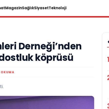
nat
Magazin
Sağlık
Siyaset
Teknoloji
eri Derneği’nden
 dostluk köprüsü
K OKUMA
i.