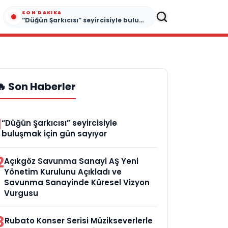
SON DAKIKA
“Düğün Şarkıcısı” seyircisiyle buluşmak için gün sayıyor
🔥 Son Haberler
1
“Düğün Şarkıcısı” seyircisiyle
buluşmak için gün sayıyor
2
Açıkgöz Savunma Sanayi AŞ Yeni
Yönetim Kurulunu Açıkladı ve
Savunma Sanayinde Küresel Vizyon
Vurgusu
3
Rubato Konser Serisi Müzikseverlerle