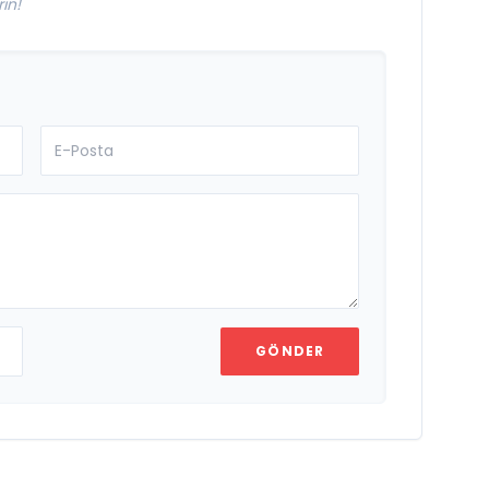
in!
GÖNDER