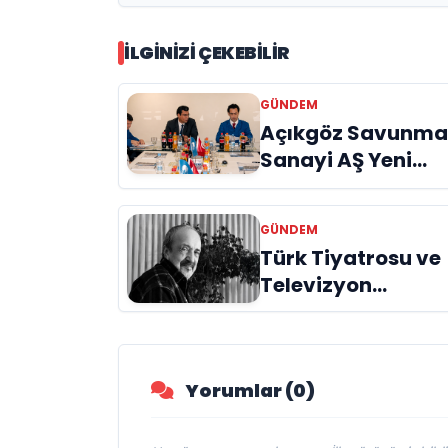
İLGINIZI ÇEKEBILIR
GÜNDEM
Açıkgöz Savunm
Sanayi AŞ Yeni
Yönetim Kurulunu
Açıkladı ve
GÜNDEM
Savunma
Türk Tiyatrosu ve
Sanayinde Kürese
Televizyon
Vizyon Vurgusu
Dünyasının Usta
İsmi Can Kolukısa
Hayatını Kaybetti
Yorumlar (0)