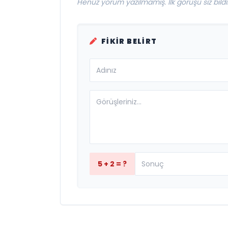
Henüz yorum yazılmamış. İlk görüşü siz bildir
FIKIR BELIRT
5 + 2 = ?