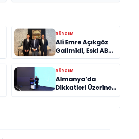
GÜNDEM
a
Ali Emre Açıkgöz
Galimidi, Eski AB
Bakanı ve
Büyükelçi Egemen
GÜNDEM
Bağış ile Bir Araya
Almanya’da
l
Geldi
Dikkatleri Üzerine
Çeken Türk
Firması: Taşyapı