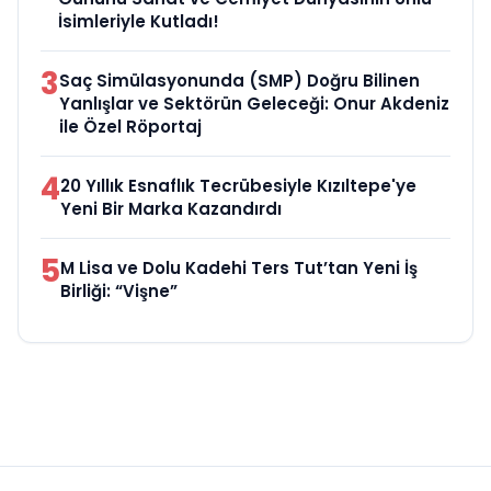
İsimleriyle Kutladı!
3
Saç Simülasyonunda (SMP) Doğru Bilinen
Yanlışlar ve Sektörün Geleceği: Onur Akdeniz
ile Özel Röportaj
4
20 Yıllık Esnaflık Tecrübesiyle Kızıltepe'ye
Yeni Bir Marka Kazandırdı
5
M Lisa ve Dolu Kadehi Ters Tut’tan Yeni İş
Birliği: “Vişne”