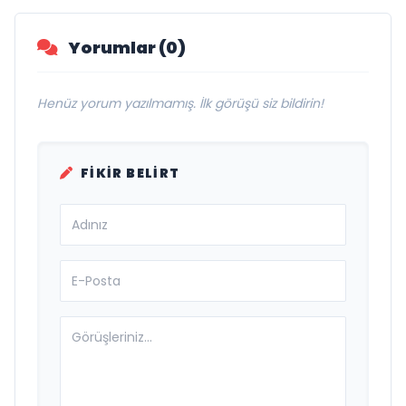
Vurgusu
Yorumlar (0)
Henüz yorum yazılmamış. İlk görüşü siz bildirin!
FIKIR BELIRT