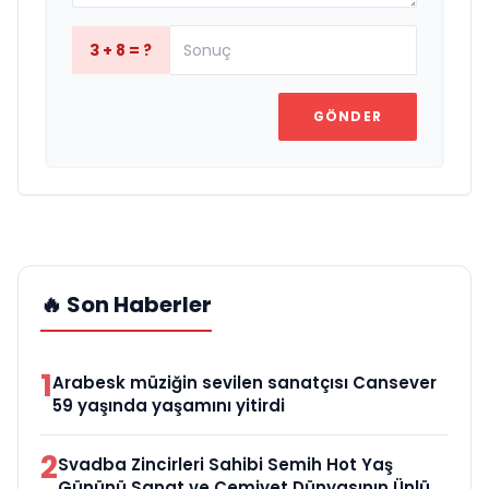
3 + 8 = ?
GÖNDER
🔥 Son Haberler
1
Arabesk müziğin sevilen sanatçısı Cansever
59 yaşında yaşamını yitirdi
2
Svadba Zincirleri Sahibi Semih Hot Yaş
Gününü Sanat ve Cemiyet Dünyasının Ünlü