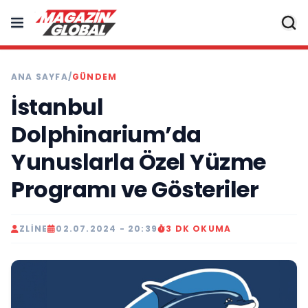
ANA SAYFA
/
GÜNDEM
İstanbul
Dolphinarium’da
Yunuslarla Özel Yüzme
Programı ve Gösteriler
ZLINE
02.07.2024 - 20:39
3 DK OKUMA