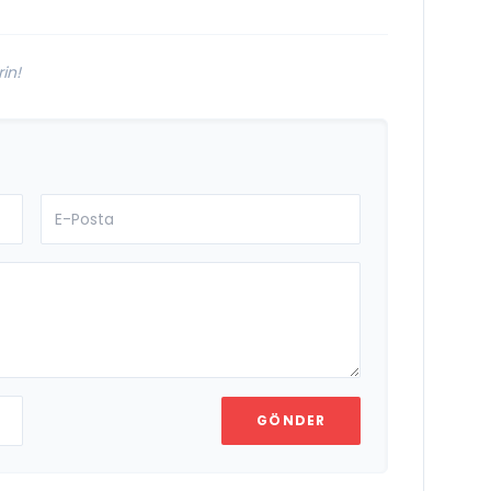
Damak
in!
GÖNDER