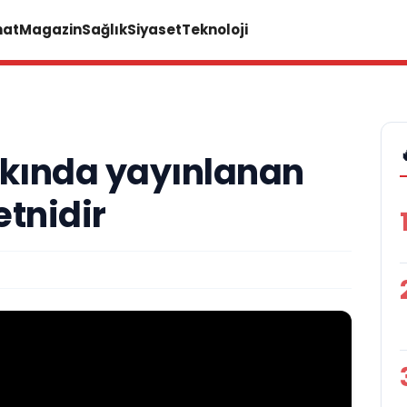
nat
Magazin
Sağlık
Siyaset
Teknoloji
kkında yayınlanan
etnidir