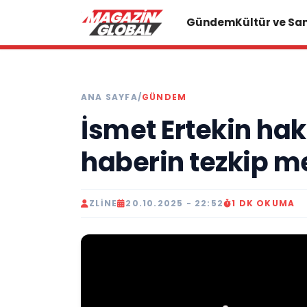
Gündem
Kültür ve Sa
ANA SAYFA
/
GÜNDEM
İsmet Ertekin ha
haberin tezkip m
ZLINE
20.10.2025 - 22:52
1 DK OKUMA