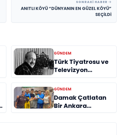
SONRAKI HABER
ANITLI KÖYÜ “DÜNYANIN EN GÜZEL KÖYÜ”
SEÇİLDİ
GÜNDEM
Türk Tiyatrosu ve
Televizyon
Dünyasının Usta
İsmi Can Kolukısa
GÜNDEM
Hayatını Kaybetti
Damak Çatlatan
Bir Ankara
Hikâyesi
Aydınlıkevler’in
Lezzet Durağı Urfa