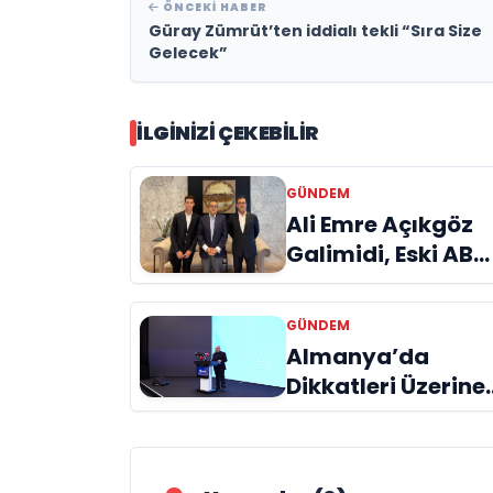
ÖNCEKI HABER
Güray Zümrüt’ten iddialı tekli “Sıra Size
Gelecek”
İLGINIZI ÇEKEBILIR
GÜNDEM
Ali Emre Açıkgöz
Galimidi, Eski AB
Bakanı ve
Büyükelçi Egemen
GÜNDEM
Bağış ile Bir Araya
Almanya’da
Geldi
Dikkatleri Üzerine
Çeken Türk
Firması: Taşyapı