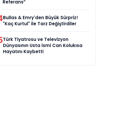
Referans”
4
Bullas & Emry'den Büyük Sürpriz!
"Kaç Kurtul" ile Tarz Değiştirdiler
5
Türk Tiyatrosu ve Televizyon
Dünyasının Usta İsmi Can Kolukısa
Hayatını Kaybetti