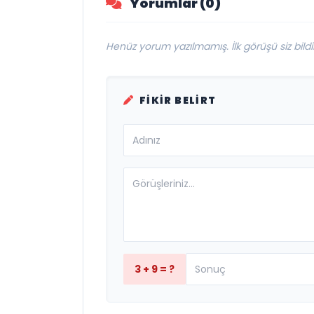
Yorumlar (0)
Henüz yorum yazılmamış. İlk görüşü siz bildir
FIKIR BELIRT
3 + 9 = ?