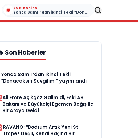
SON DAKIKA
Yonca Samlı ‘dan İkinci Tekli “Donacaksın Sevgilim “ yayımlandı
🔥 Son Haberler
1
Yonca Samlı ‘dan İkinci Tekli
“Donacaksın Sevgilim “ yayımlandı
2
Ali Emre Açıkgöz Galimidi, Eski AB
Bakanı ve Büyükelçi Egemen Bağış ile
Bir Araya Geldi
3
RAVANO: “Bodrum Artık Yeni St.
Tropez Değil, Kendi Başına Bir