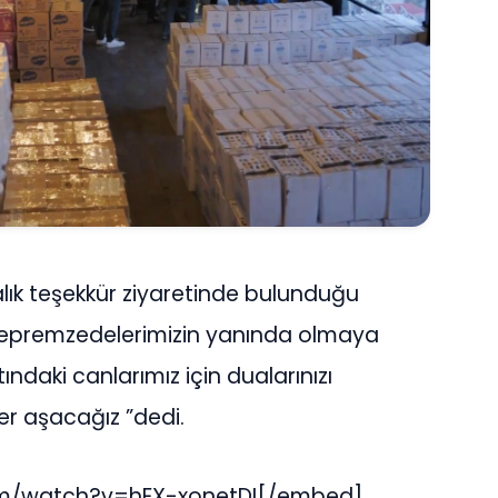
ık teşekkür ziyaretinde bulunduğu
depremzedelerimizin yanında olmaya
daki canlarımız için dualarınızı
er aşacağız ”dedi.
m/watch?v=hEX-xonetDI[/embed]