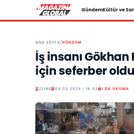
Gündem
Kültür ve Sa
ANA SAYFA
/
GÜNDEM
İş insanı Gökhan
için seferber old
ZLINE
09.02.2023 - 16:02
1 DK OKUMA