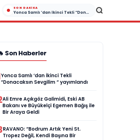
SON DAKIKA
Yonca Samlı ‘dan İkinci Tekli “Donacaksın Sevgilim “ yayımlandı
🔥 Son Haberler
1
Yonca Samlı ‘dan İkinci Tekli
“Donacaksın Sevgilim “ yayımlandı
2
Ali Emre Açıkgöz Galimidi, Eski AB
Bakanı ve Büyükelçi Egemen Bağış ile
Bir Araya Geldi
3
RAVANO: “Bodrum Artık Yeni St.
Tropez Değil, Kendi Başına Bir