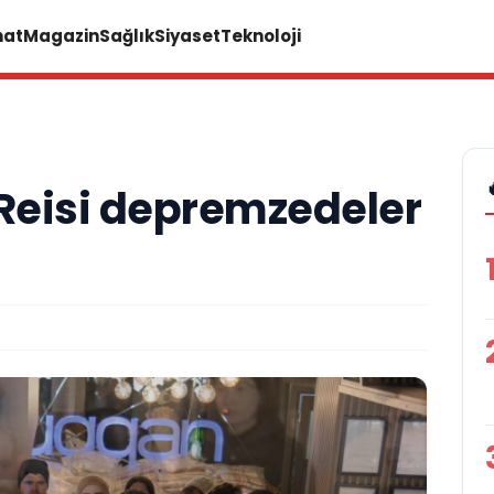
nat
Magazin
Sağlık
Siyaset
Teknoloji
 Reisi depremzedeler
u