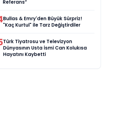
Referans”
4
Bullas & Emry'den Büyük Sürpriz!
"Kaç Kurtul" ile Tarz Değiştirdiler
5
Türk Tiyatrosu ve Televizyon
Dünyasının Usta İsmi Can Kolukısa
Hayatını Kaybetti