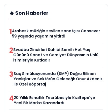
🔥 Son Haberler
1
Arabesk müziğin sevilen sanatçısı Cansever
59 yaşında yaşamını yitirdi
2
Svadba Zincirleri Sahibi Semih Hot Yaş
Gününü Sanat ve Cemiyet Dünyasının Ünlü
İsimleriyle Kutladı!
3
Saç Simülasyonunda (SMP) Doğru Bilinen
Yanlışlar ve Sektörün Geleceği: Onur Akdeniz
ile Özel Röportaj
4
20 Yıllık Esnaflık Tecrübesiyle Kızıltepe'ye
Yeni Bir Marka Kazandırdı