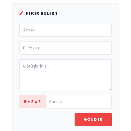
FIKIR BELIRT
9 + 2 = ?
GÖNDER