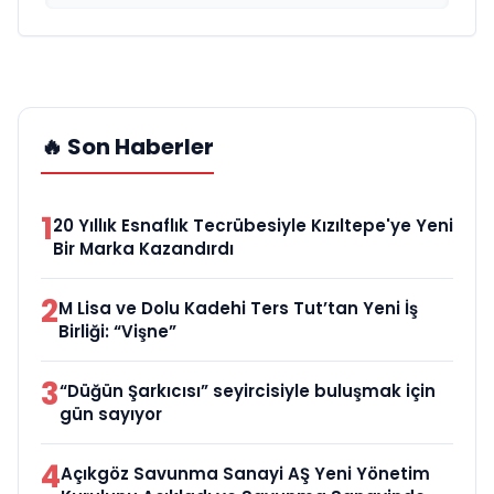
🔥 Son Haberler
1
20 Yıllık Esnaflık Tecrübesiyle Kızıltepe'ye Yeni
Bir Marka Kazandırdı
2
M Lisa ve Dolu Kadehi Ters Tut’tan Yeni İş
Birliği: “Vişne”
3
“Düğün Şarkıcısı” seyircisiyle buluşmak için
gün sayıyor
4
Açıkgöz Savunma Sanayi AŞ Yeni Yönetim