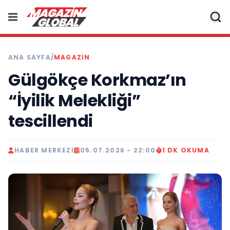
ANA SAYFA
/
MAGAZIN
Gülgökçe Korkmaz’ın
“İyilik Melekliği”
tescillendi
HABER MERKEZI
05.07.2026 - 22:00
1 DK OKUMA