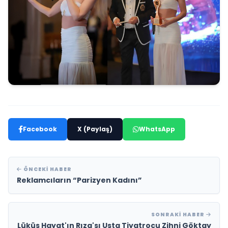
Facebook
X (Paylaş)
WhatsApp
ÖNCEKI HABER
Reklamcıların “Parizyen Kadını”
SONRAKI HABER
Lüküs Hayat'ın Rıza'sı Usta Tiyatrocu Zihni Göktay