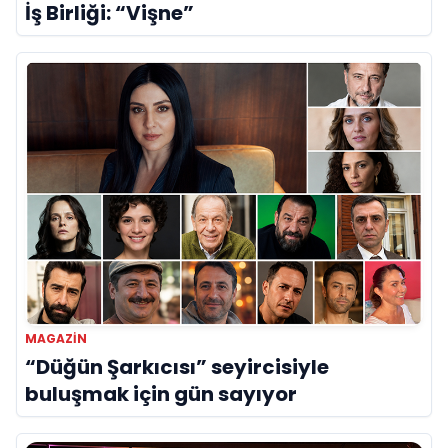
İş Birliği: “Vişne”
MAGAZIN
“Düğün Şarkıcısı” seyircisiyle
buluşmak için gün sayıyor